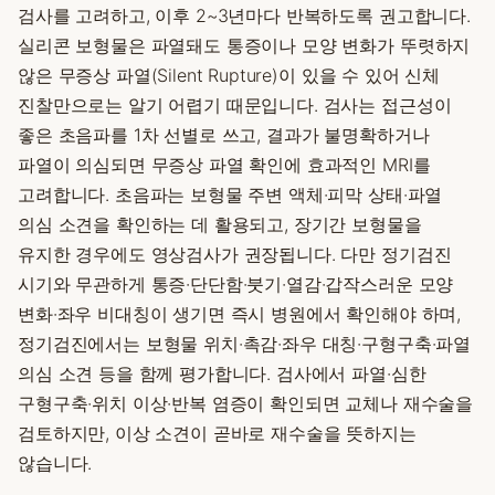
검사를 고려하고, 이후 2~3년마다 반복하도록 권고합니다.
실리콘 보형물은 파열돼도 통증이나 모양 변화가 뚜렷하지
않은 무증상 파열(Silent Rupture)이 있을 수 있어 신체
진찰만으로는 알기 어렵기 때문입니다. 검사는 접근성이
좋은 초음파를 1차 선별로 쓰고, 결과가 불명확하거나
파열이 의심되면 무증상 파열 확인에 효과적인 MRI를
고려합니다. 초음파는 보형물 주변 액체·피막 상태·파열
의심 소견을 확인하는 데 활용되고, 장기간 보형물을
유지한 경우에도 영상검사가 권장됩니다. 다만 정기검진
시기와 무관하게 통증·단단함·붓기·열감·갑작스러운 모양
변화·좌우 비대칭이 생기면 즉시 병원에서 확인해야 하며,
정기검진에서는 보형물 위치·촉감·좌우 대칭·구형구축·파열
의심 소견 등을 함께 평가합니다. 검사에서 파열·심한
구형구축·위치 이상·반복 염증이 확인되면 교체나 재수술을
검토하지만, 이상 소견이 곧바로 재수술을 뜻하지는
않습니다.