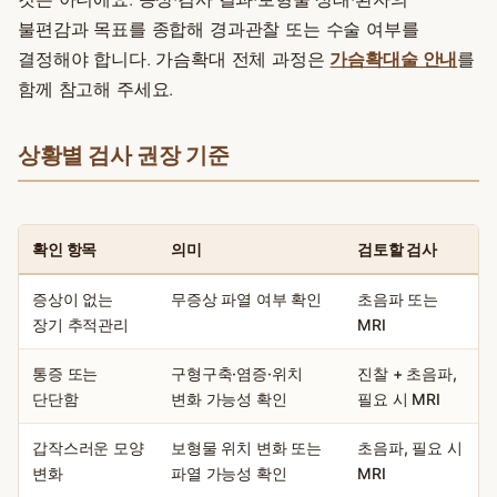
불편감과 목표를 종합해 경과관찰 또는 수술 여부를
결정해야 합니다. 가슴확대 전체 과정은
가슴확대술 안내
를
함께 참고해 주세요.
상황별 검사 권장 기준
확인 항목
의미
검토할 검사
증상이 없는
무증상 파열 여부 확인
초음파 또는
장기 추적관리
MRI
통증 또는
구형구축·염증·위치
진찰 + 초음파,
단단함
변화 가능성 확인
필요 시 MRI
갑작스러운 모양
보형물 위치 변화 또는
초음파, 필요 시
변화
파열 가능성 확인
MRI