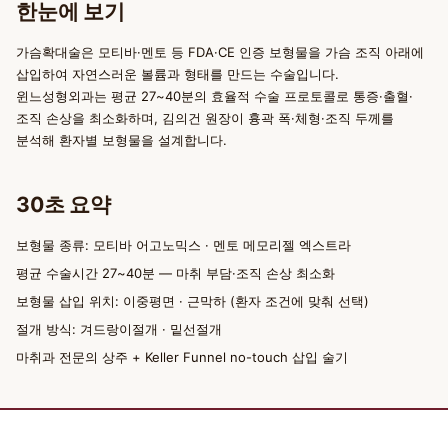
한눈에 보기
가슴확대술은 모티바·멘토 등 FDA·CE 인증 보형물을 가슴 조직 아래에
삽입하여 자연스러운 볼륨과 형태를 만드는 수술입니다.
윈느성형외과는 평균 27~40분의 효율적 수술 프로토콜로 통증·출혈·
조직 손상을 최소화하며, 김의건 원장이 흉곽 폭·체형·조직 두께를
분석해 환자별 보형물을 설계합니다.
30초 요약
보형물 종류: 모티바 어고노믹스 · 멘토 메모리젤 엑스트라
평균 수술시간 27~40분 — 마취 부담·조직 손상 최소화
보형물 삽입 위치: 이중평면 · 근막하 (환자 조건에 맞춰 선택)
절개 방식: 겨드랑이절개 · 밑선절개
마취과 전문의 상주 + Keller Funnel no-touch 삽입 술기