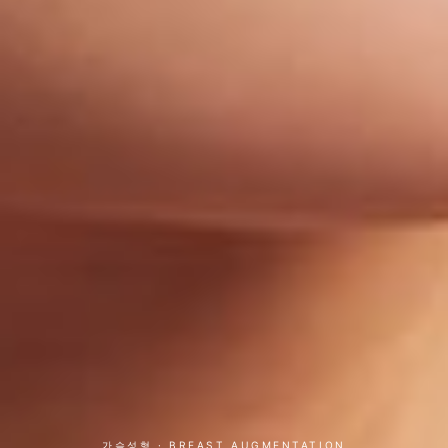
가슴성형 · BREAST AUGMENTATION