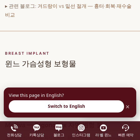
▸ 관련 블로그:
겨드랑이 vs 밑선 절개 — 흉터·회복·재수술
비교
BREAST IMPLANT
윈느 가슴성형 보형물
Motiva
Mentor
View this page in English?
모티바
멘토
×
Switch to English
부담없이 상담예약
Motiva — Ergonomix 자연 변형 젤
전화상담
카톡상담
블로그
인스타그램
라 벨 윈느
빠른 예약
모티바 Ergonomix는 자세에 따라 형태가 변하는 ProgressiveGel