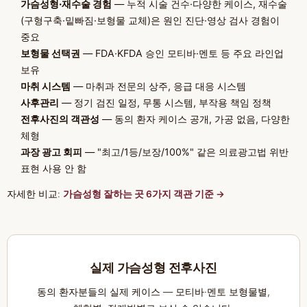
가슴성형·재수술 경험
— 누적 시술 건수·다양한 케이스, 재수술
(구형구축·밑빠짐·보형물 교체)은 원인 진단·영상 검사 경험이
중요
보형물 선택권
— FDA·KFDA 승인 모티바·멘토 등 주요 라인업
보유
마취 시스템
— 마취과 전문의 상주, 응급 대응 시스템
사후관리
— 정기 검진 일정, 무통 시스템, 부작용 책임 정책
전후사진의 객관성
— 동의 환자 케이스 공개, 가공 없음, 다양한
체형
과장 광고 회피
— "최고/1등/보장/100%" 같은 의료광고법 위반
표현 사용 안 함
자세한 비교:
가슴성형 잘하는 곳 6가지 객관 기준 →
실제 가슴성형 전후사진
동의 환자분들의 실제 케이스 — 모티바·멘토 보형물별,