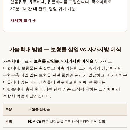
함몰유두, 유두비대, 유륜비대를 교정합니다. 국소마취로
30분~1시간 내 완료, 당일 귀가 가능.
자세히 보기 →
가슴확대 방법 — 보형물 삽입 vs 자가지방 이식
가슴확대는 크게
보형물 삽입술
과
자가지방 이식술
두 가지로
나뉩니다. 보형물은 확실하고 예측 가능한 크기 증가가 장점이지만
구형구축·파열 같은 보형물 관련 합병증 관리가 필요하고, 자가지방은
이물감이 없는 대신 생착률이 변수이고 한 번에 큰 확대는
어렵습니다. 흉곽 형태·피부 탄력·기존 조직량·원하는 크기에 따라
적합한 방법이 달라집니다.
구분
보형물 삽입술
방법
FDA·CE 인증 보형물을 근막하·이중평면 등에 삽입