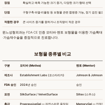
장점
확실하고 예측 가능한 크기 증가, 다양한 크기·형태 선택
단점
구형구축·파열·리플링 등 보형물 관련 합병증 가능, 정기 검진 필요
적합한 경우
큰 사이즈 증가를 원하거나 조직량이 적은 경우
윈느성형외과는 FDA·CE 인증 모티바·멘토 보형물을 이용한 가슴확대
·가슴재수술을 중점적으로 진료합니다.
보형물 종류별 비교
구분
모티바 (Motiva)
멘토 (Mentor)
제조사
Establishment Labs (코스타리카)
Johnson & Johnson 
FDA 승인
2024년 승인
승인
표면
SilkSurface / VelvetSurface
Siltex (스무스)
촉감
ProgressiveGel — 자연스러운 움직임
MemoryGel — 안정