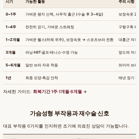
시기
가능한 활동
주의 사항
0~1주
가벼운 평지 산책, 사무직 출근 (수술 후 3~4일)
보정속옷 2
1~4주
천천히 걷기, 가벼운 스트레칭
구형구축 예
1~2개월
가벼운 헬스(하체 위주), 보정속옷 → 스포츠브라 전환
대흉근 자극
3개월
러닝·HIIT·골프·테니스·수영 가능
엎드려 자기
5~6개월
일반 브라 자유 착용
와이어 브라
1년
최종 모양·촉감 안착
매년 정기 
자세한 가이드:
회복기간 1주·1개월·6개월 →
가슴성형 부작용과 재수술 신호
대표 부작용 6가지를 인지하면 조기에 의료진 상담이 가능합니다.