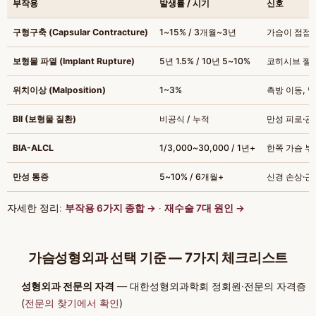
부작용
발생률 / 시기
신호
구형구축 (Capsular Contracture)
1~15% / 3개월~3년
가슴이 점점 
보형물 파열 (Implant Rupture)
5년 1.5% / 10년 5~10%
코히시브 젤은 
위치이상 (Malposition)
1~3%
측방 이동, 
BII (보형물 질환)
비공식 / 누적
만성 피로·관
BIA-ALCL
1/3,000~30,000 / 1년+
한쪽 가슴 부
만성 통증
5~10% / 6개월+
신경 손상·근
자세한 정리:
부작용 6가지 종합 →
·
재수술 7대 원인 →
가슴성형외과 선택 기준 — 7가지 체크리스트
성형외과 전문의 자격
— 대한성형외과학회 정회원·전문의 자격증
(
전문의 찾기에서 확인
)