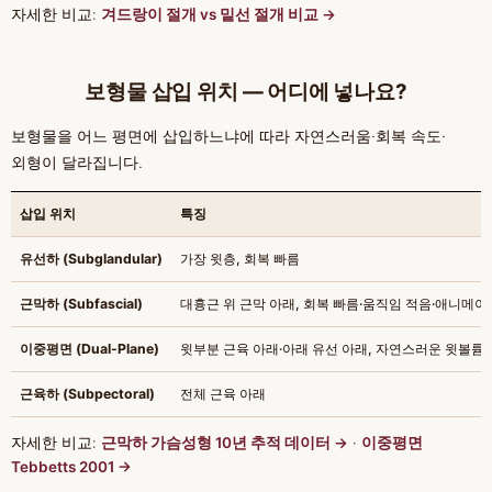
자세한 비교:
겨드랑이 절개 vs 밑선 절개 비교 →
보형물 삽입 위치 — 어디에 넣나요?
보형물을 어느 평면에 삽입하느냐에 따라 자연스러움·회복 속도·
외형이 달라집니다.
삽입 위치
특징
유선하 (Subglandular)
가장 윗층, 회복 빠름
근막하 (Subfascial)
대흉근 위 근막 아래, 회복 빠름·움직임 적음·애니메이
이중평면 (Dual-Plane)
윗부분 근육 아래·아래 유선 아래, 자연스러운 윗볼륨
근육하 (Subpectoral)
전체 근육 아래
자세한 비교:
근막하 가슴성형 10년 추적 데이터 →
·
이중평면
Tebbetts 2001 →