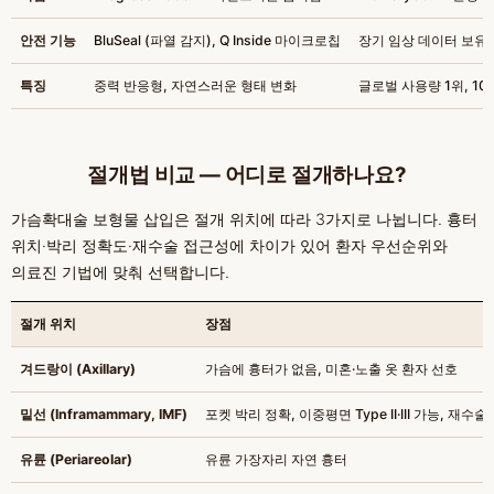
안전 기능
BluSeal (파열 감지), Q Inside 마이크로칩
장기 임상 데이터 보유
특징
중력 반응형, 자연스러운 형태 변화
글로벌 사용량 1위, 10
절개법 비교 — 어디로 절개하나요?
가슴확대술 보형물 삽입은 절개 위치에 따라 3가지로 나뉩니다. 흉터
위치·박리 정확도·재수술 접근성에 차이가 있어 환자 우선순위와
의료진 기법에 맞춰 선택합니다.
절개 위치
장점
겨드랑이 (Axillary)
가슴에 흉터가 없음, 미혼·노출 옷 환자 선호
밑선 (Inframammary, IMF)
포켓 박리 정확, 이중평면 Type II·III 가능, 재수
유륜 (Periareolar)
유륜 가장자리 자연 흉터