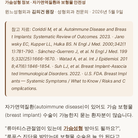
가슴성형 정보 · 자가면역질환과 보형물 안전성
윈느성형외과
김의건 원장
· 성형외과 전문의 ·
2026년 5월 9일
참고 자료:
Coriddi M, et al. Autoimmune Disease and Breas
t Implants: Systematic Review of Outcomes. 2023.
·
Jano
wsky EC, Kupper LL, Hulka BS.
N Engl J Med.
2000;342(1
1):781-790.
·
Sánchez-Guerrero J, et al.
N Engl J Med.
199
5;332(25):1666-1670.
·
Watad A, et al.
Int J Epidemiol.
201
8;47(6):1846-1854.
·
Suh LJ, et al. Breast Implant-Associa
ted Immunological Disorders. 2022.
·
U.S. FDA. Breast Impl
ants — Systemic Symptoms / What to Know / Risks and C
omplications.
자가면역질환(autoimmune disease)이 있어도 가슴 보형물
(breast implant) 수술이 가능한지 묻는 환자분이 많습니다.
"류마티스관절염이 있는데
가슴성형
받아도 될까요?",
"루푸스 진단을 받았는데 보형물 수술은 늘 안 된다고