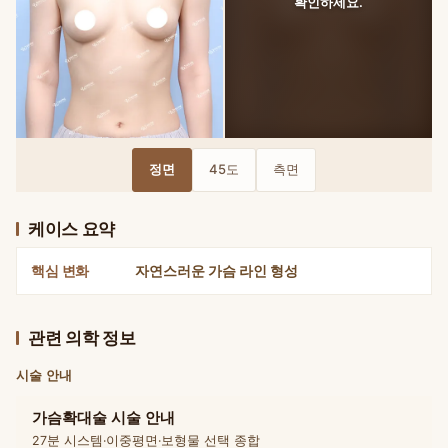
확인하세요.
BEFORE — 세빈 서브리미티 가슴성형 · 정면 수술 전
AFTER — 세빈 서브리미티 가슴성
정면
45도
측면
케이스 요약
핵심 변화
자연스러운 가슴 라인 형성
관련 의학 정보
시술 안내
가슴확대술 시술 안내
27분 시스템·이중평면·보형물 선택 종합