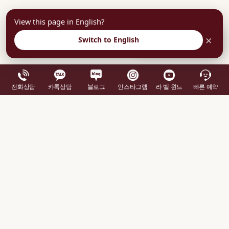
View this page in English?
×
부담없이 상담예약
Switch to English
전화상담
카톡상담
블로그
인스타그램
라 벨 윈느
빠른 예약
이 후기와 관련된 안내
진료 정보
가슴확대 진료 안내
가슴성형 종합 가이드
김의건 원장 소개