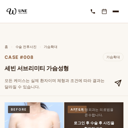
홈
›
수술 전후사진
›
가슴확대
CASE #008
가슴확대
세빈 서브리미티 가슴성형
모든 케이스는 실제 환자이며 체형과 조건에 따라 결과는
달라질 수 있습니다.
BEFORE
AFTER
윈느성형외과는 의료법을
준수합니다.
로그인 후 수술 후 사진을