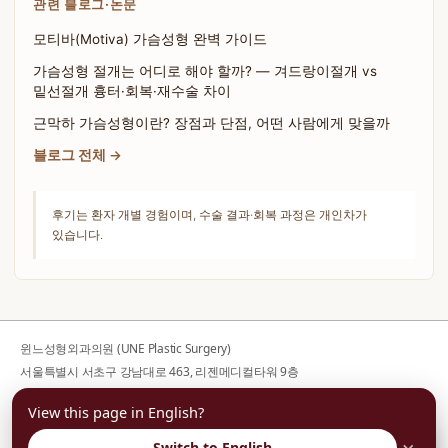
관련 블로그·논문
모티바(Motiva) 가슴성형 완벽 가이드
가슴성형 절개는 어디로 해야 할까? — 겨드랑이절개 vs
밑선절개 흉터·회복·재수술 차이
근막하 가슴성형이란? 장점과 단점, 어떤 사람에게 맞을까
블로그 전체 →
후기는 환자 개별 경험이며, 수술 결과·회복 과정은 개인차가
있습니다.
윈느성형외과의원 (UNE Plastic Surgery)
서울특별시 서초구 강남대로 463, 리젠메디컬타워 9층
사업자등록번호 176-44-00752
View this page in English?
대표전화
02-599-1888
· 대표자 김의건
평일 10:00-19:00 / 토요일 10:00-16:00 / 일·공휴일 휴진