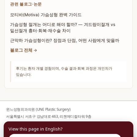
관련 블로그·논문
모티바(Motiva) 가슴성형 완벽 가이드
가슴성형 절개는 어디로 해야 할까? — 겨드랑이절개 vs
밑선절개 흉터·회복·재수술 차이
근막하 가슴성형이란? 장점과 단점, 어떤 사람에게 맞을까
블로그 전체 →
후기는 환자 개별 경험이며, 수술 결과·회복 과정은 개인차가
있습니다.
윈느성형외과의원 (UNE Plastic Surgery)
서울특별시 서초구 강남대로 463, 리젠메디컬타워 9층
사업자등록번호 176-44-00752
View this page in English?
대표전화
02-599-1888
· 대표자 김의건