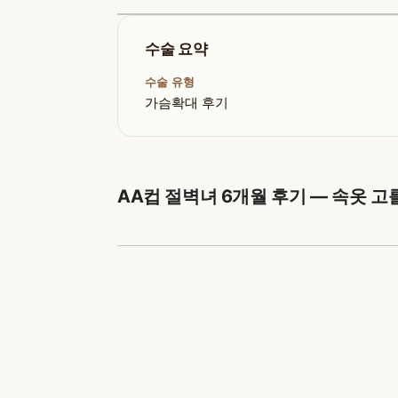
수술 요약
수술 유형
가슴확대 후기
AA컵 절벽녀 6개월 후기 — 속옷 고