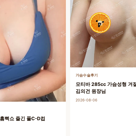
가슴수술후기
모티바 285cc 가슴성형 겨
김의건 원장님
2026-08-06
 흠뻑쇼 즐긴 풀C-D컵