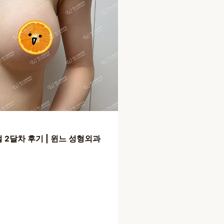
절 2달차 후기 | 윈느 성형외과