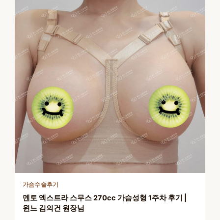
가슴수술후기
멘토 엑스트라 스무스 270cc 가슴성형 1주차 후기 |
윈느 김의건 원장님