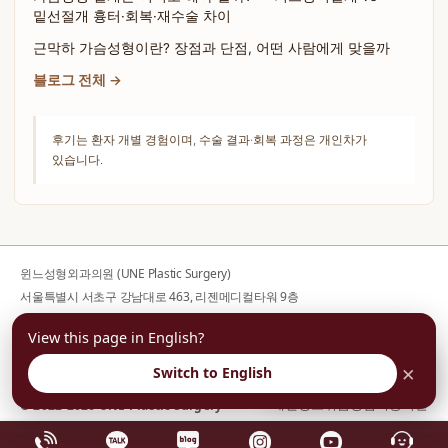
밑선절개 흉터·회복·재수술 차이
근막하 가슴성형이란? 장점과 단점, 어떤 사람에게 맞을까
블로그 전체 →
후기는 환자 개별 경험이며, 수술 결과·회복 과정은 개인차가
있습니다.
윈느성형외과의원 (UNE Plastic Surgery)
서울특별시 서초구 강남대로 463, 리젠메디컬타워 9층
사업자등록번호 176-44-00752
View this page in English?
대표전화
02-599-1888
· 대표자 김의건
평일 10:00-19:00 / 토요일 10:00-16:00 / 일·공휴일 휴진
×
Switch to English
부담없이 상담예약
개인정보취급방침
이용약관
© 2022-2026 UNE Plastic Surgery