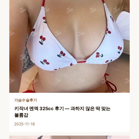
가슴수술후기
키작녀 멘엑 325cc 후기 — 과하지 않은 딱 맞는
볼륨감
2025-11-18