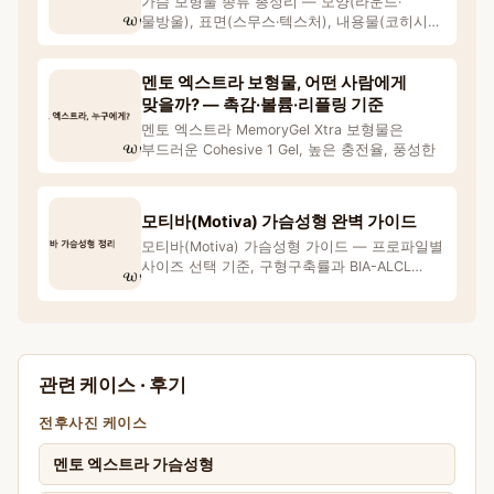
가슴 보형물 종류 총정리 — 모양(라운드·
물방울), 표면(스무스·텍스처), 내용물(코히시브
젤), 브랜드(모
멘토 엑스트라 보형물, 어떤 사람에게
맞을까? — 촉감·볼륨·리플링 기준
멘토 엑스트라 MemoryGel Xtra 보형물은
부드러운 Cohesive 1 Gel, 높은 충전율, 풍성한
모티바(Motiva) 가슴성형 완벽 가이드
모티바(Motiva) 가슴성형 가이드 — 프로파일별
사이즈 선택 기준, 구형구축률과 BIA-ALCL
안전성
관련 케이스 · 후기
전후사진 케이스
멘토 엑스트라 가슴성형