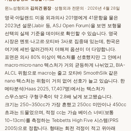
윈느성형외과
김의건 원장
· 성형외과 전문의 ·
2026년 4월 28일
영국·아일랜드 미용 외과의사 201명에게 41문항을 물은
2023년 설문(Jabir 등, ASJ Open Forum)을 보면 보형물
선택의 실제 기준을 데이터로 확인할 수 있습니다. 영국
시장은 멘토·나고르·모티바 3사로 집중돼 있는데, 한국은
여기에 세빈·알러간까지 더해져 옵션이 더 다양합니다.
표면은 의사 80% 이상이 텍스처를 선호했지만 그 안에서
macro·micro·nano 텍스처가 거의 균등하게 나뉘었고, BIA-
ALCL 위험으로 macro는 줄고 모티바 SmoothSilk 같은
nano 텍스처는 위험이 거의 없어 선호가 늘고 있습니다. 한
메타분석(Haas 2025, 17,407명)에서는 텍스처가
스무스보다 구형구축이 약 2.8배 낮게 보고됐습니다.
크기는 250~350cc가 가장 흔했고 250cc 미만이나 450cc
초과는 드물었으며, 적정 cc는 가슴 베이스 너비(보통
10~13cm)를 측정하는 Tebbetts High Five 시스템(PRS
2005)으로 정합니다. 형태는 회전 걱정이 적고 위아래