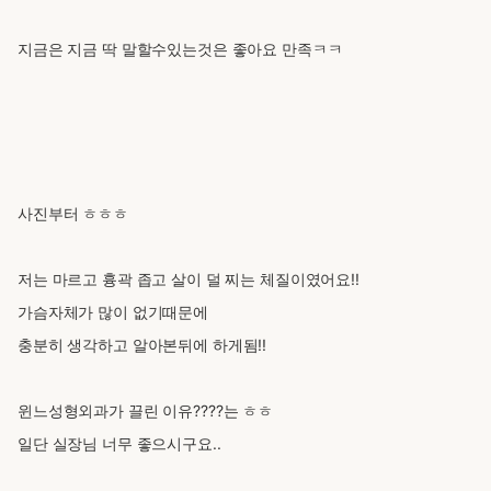
지금은 지금 딱 말할수있는것은 좋아요 만족ㅋㅋ
사진부터 ㅎㅎㅎ
저는 마르고 흉곽 좁고 살이 덜 찌는 체질이였어요!!
가슴자체가 많이 없기때문에
충분히 생각하고 알아본뒤에 하게됨!!
윈느성형외과가 끌린 이유????는 ㅎㅎ
일단 실장님 너무 좋으시구요..