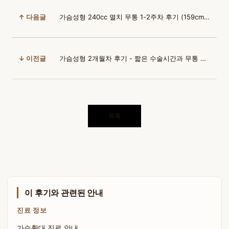
↑ 다음글
가슴성형 240cc 멸치 무통 1-2주차 후기 (159cm/40kg/흉통62) | 윈느 성형외과 김의건 원장님
↓ 이전글
가슴성형 2개월차 후기 - 짧은 수술시간과 무통 회복 과정 | 윈느 성형외과 김의건 원장님
목록
이 후기와 관련된 안내
진료 정보
가슴확대 진료 안내