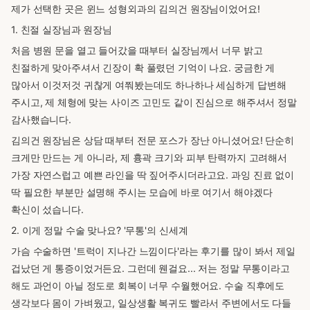
제가 선택한 곳은 윈느 성형외과의 김의건 원장님이었어요!
1. 친절 실장님과 원장님
처음 병원 문을 열고 들어갔을 때부터 실장님께서 너무 밝고
친절하게 맞아주셔서 긴장이 확 풀렸던 기억이 나요. 궁금한 게
많아서 이것저것 귀찮게 여쭤봤는데도 하나하나 세심하게 답변해
주시고, 제 체형에 맞는 사이즈 고민도 같이 진심으로 해주셔서 정말
감사했습니다.
김의건 원장님은 상담 때부터 전문 포스가 장난 아니셨어요! 단순히
크게만 만드는 게 아니라, 제 흉곽 크기와 피부 탄력까지 고려해서
가장 자연스럽고 예쁜 라인을 딱 짚어주시더라고요. 과잉 진료 없이
딱 필요한 부분만 설명해 주시는 모습에 바로 여기서 해야겠다
확신이 섰습니다.
2. 이게 정말 수술 맞나요? '무통'의 신세계
가슴 수술하면 '트럭이 지나간 느낌이다'라는 후기를 많이 봐서 제일
겁났던 게 통증이었거든요. 그런데 웬걸요... 저는 정말 무통이라고
해도 과언이 아닐 정도로 회복이 너무 수월했어요. 수술 직후에도
생각보다 몸이 가벼웠고, 일상생활 복귀도 빨라서 주변에서도 다들