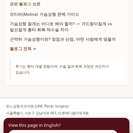
관련 블로그·논문
모티바(Motiva) 가슴성형 완벽 가이드
가슴성형 절개는 어디로 해야 할까? — 겨드랑이절개 vs
밑선절개 흉터·회복·재수술 차이
근막하 가슴성형이란? 장점과 단점, 어떤 사람에게 맞을까
블로그 전체 →
후기는 환자 개별 경험이며, 수술 결과·회복 과정은 개인차가
있습니다.
윈느성형외과의원 (UNE Plastic Surgery)
서울특별시 서초구 강남대로 463, 리젠메디컬타워 9층
사업자등록번호 176-44-00752
View this page in English?
대표전화
02-599-1888
· 대표자 김의건