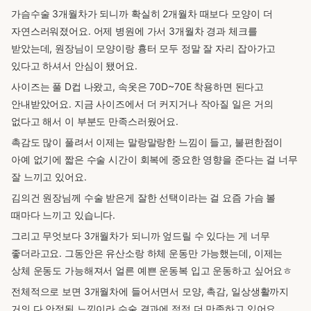
가슴수술 3개월차가 되니까 확실히 2개월차 때보다 모양이 더
자연스러워졌어요. 어제 병원에 가서 3개월차 경과 체크를
받았는데, 원장님이 모양이랑 흉터 모두 정말 잘 자리 잡아가고
있다고 하셔서 안심이 됐어요.
사이즈는 풀 D컵 나왔고, 속옷은 70D~70E 착용하면 된다고
안내받았어요. 지금 사이즈에서 더 커지거나 작아질 일은 거의
없다고 해서 이 부분도 만족스러웠어요.
촉감도 많이 풀려서 이제는 말랑말랑한 느낌이 들고, 불편한점이
아예 없기에 짧은 수술 시간이 회복에 중요한 영향을 준다는 걸 너무
잘 느끼고 있어요.
김의건 원장님께 수술 받은게 잘한 선택이라는 걸 요즘 가슴 볼
때마다 느끼고 있습니다.
그리고 무엇보다 3개월차가 되니까 엎드릴 수 있다는 게 너무
좋더라고요. 그동안은 유산소랑 하체 운동만 가능했는데, 이제는
상체 운동도 가능해져서 얼른 예쁜 운동복 입고 운동하고 싶어요ㅎ
전체적으로 보면 3개월차에 들어서면서 모양, 촉감, 일상생활까지
거의 다 안정된 느낌이라 수술 결과에 점점 더 만족하고 있어요.