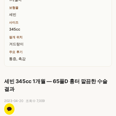
보형물
세빈
사이즈
345cc
절개 위치
겨드랑이
주요 후기
통증, 촉감
세빈 345cc 1개월 — 65풀D 흉터 깔끔한 수술
결과
2023-04-20
조회수
7,009