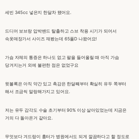
세빈 345cc 넣은지 한달차 됐어요.
드디어 보브랑 압박밴드 탈출하고 스브 착용 시기가 되어서
속옷매장가서 사이즈 재봤는데 65풀D 나왔어요!
가슴 자체의 통증은 하나도 없고 팔을 들어올릴 때 아직 가슴
당겨지는거 외에 불편한 점은 없었구요
윗볼록은 아직 약간 있고 촉감은 한달째부터 확실히 유두 쪽부터
해서 조금씩 말랑해가지고 있어요.
저는 유두 감각도 수술 초기부터 90% 이상 살아있었는데 지금은
거의 다 돌아온거 같아요.
무엇보다 겨드랑이 흉터가 병원에서도 되게 깔끔하다고 할 정도로