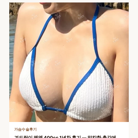
가슴수술후기
겨드랑이 멘엑 400cc 1년차 후기 — 말캉한 촉감에