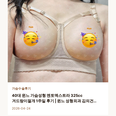
가슴수술후기
40대 윈느 가슴성형 멘토엑스트라 325cc
겨드랑이절개 1주일 후기 | 윈느 성형외과 김의건
원장님
2026-04-24