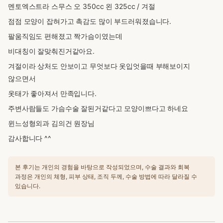
멘토엑스트라 스무스 오 350cc
왼 325cc / 겨절
점점 모양이 잡혀가고 촉감도 많이
부드러워졌습니다.
팔움직임도 편해졌고 짝가슴이였는데
비대칭이 잘맞춰진거같아요.
겨절이라 상처도 안보이고
무엇보다 옷입엇을때 부해보이지
않으면서
옷태가 좋아져서
만족입니다.
주변사람들도 가슴수술 잘된거같다고
모양이쁘다고 하네요
윈느성형외과 김의건 원장님
감사합니다 ^^
본 후기는 개인의 경험을 바탕으로 작성되었으며, 수술 결과와 회복
과정은 개인의 체형, 피부 상태, 조직 두께, 수술 방법에 따라 달라질 수
있습니다.