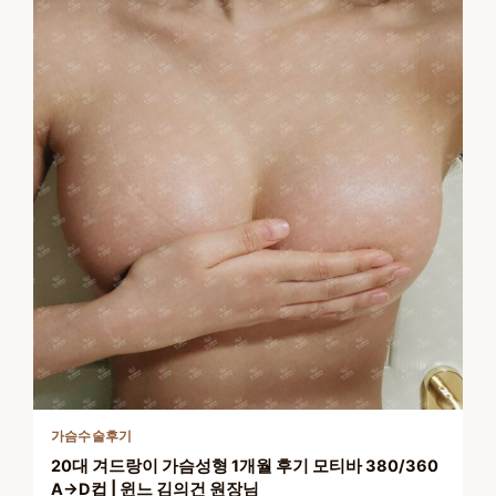
가슴수술후기
20대 겨드랑이 가슴성형 1개월 후기 모티바 380/360
A→D컵 | 윈느 김의건 원장님