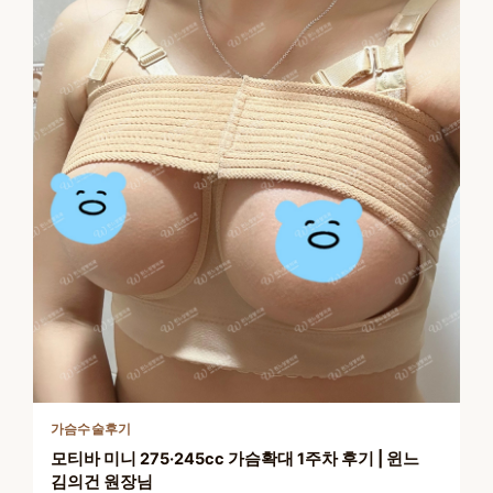
가슴수술후기
모티바 미니 275·245cc 가슴확대 1주차 후기 | 윈느
김의건 원장님