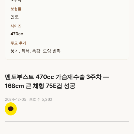
보형물
멘토
사이즈
470cc
주요 후기
붓기, 회복, 촉감, 모양 변화
멘토부스트 470cc 가슴재수술 3주차 —
168cm 큰 체형 75E컵 성공
2024-12-05
조회수
5,260