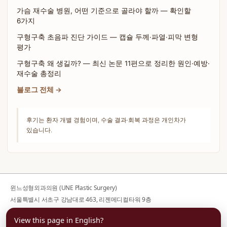
가슴 재수술 병원, 어떤 기준으로 골라야 할까 — 확인할
6가지
구형구축 초음파 진단 가이드 — 캡슐 두께·파열·피막 변형
평가
구형구축 왜 생길까? — 최신 논문 11편으로 정리한 원인·예방·
재수술 총정리
블로그 전체 →
후기는 환자 개별 경험이며, 수술 결과·회복 과정은 개인차가
있습니다.
윈느성형외과의원 (UNE Plastic Surgery)
서울특별시 서초구 강남대로 463, 리젠메디컬타워 9층
사업자등록번호 176-44-00752
View this page in English?
대표전화
02-599-1888
· 대표자 김의건