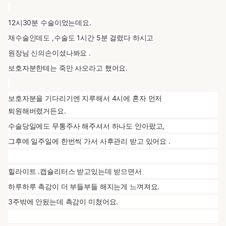
12시30분 수술이었는데요.
재수술인데도 ,수술도 1시간 5분 걸렸다 하시고
원장님 신의손이셨나봐요 .
보호자분한테는 죽만 사오라고 했어요.
보호자분을 기다리기엔 지루해서 4시에 혼자 먼저
퇴원해버렸거든요.
수술당일에도 무통주사 해주셔서 하나도 안아팠고,
그후에 일주일에 한번씩 가서 사후관리 받고 있어요 .
힐라이트 .캡슐리터스 받고있는데 받으면서
하루하루 촉감이 더 부들부들 해지는게 느껴져요.
3주밖에 안됬는데 촉감이 미쳤어요.