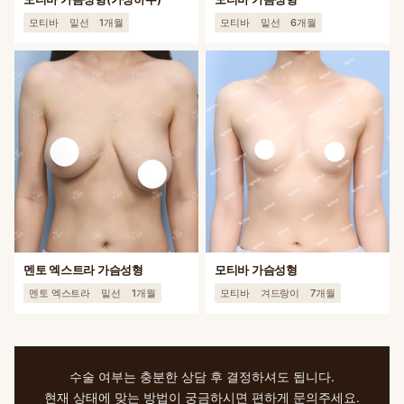
모티바
밑선
1개월
모티바
밑선
6개월
멘토 엑스트라 가슴성형
모티바 가슴성형
멘토 엑스트라
밑선
1개월
모티바
겨드랑이
7개월
수술 여부는 충분한 상담 후 결정하셔도 됩니다.
현재 상태에 맞는 방법이 궁금하시면 편하게 문의주세요.