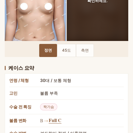
확인하세요.
BEFORE — 멘토 엑스트라 가슴확대 · 정면 수술 전
AFTER — 멘토 엑스트라 가슴확대
정면
45도
측면
케이스 요약
연령 / 체형
30대 / 보통 체형
고민
볼륨 부족
수술 전 특징
짝가슴
Full C
B
→
볼륨 변화