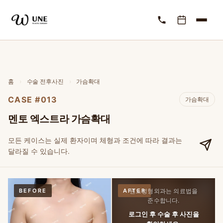
홈
›
수술 전후사진
›
가슴확대
CASE #013
가슴확대
멘토 엑스트라 가슴확대
모든 케이스는 실제 환자이며 체형과 조건에 따라 결과는
달라질 수 있습니다.
BEFORE
AFTER
윈느성형외과는 의료법을
준수합니다.
로그인 후 수술 후 사진을