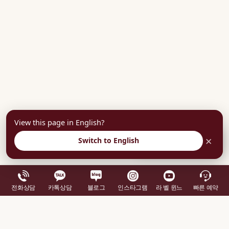
View this page in English?
×
Switch to English
부담없이 상담예약
전화상담
카톡상담
블로그
인스타그램
라 벨 윈느
빠른 예약