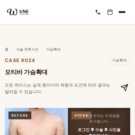
홈
›
수술 전후사진
›
가슴확대
CASE #024
가슴확대
모티바 가슴확대
모든 케이스는 실제 환자이며 체형과 조건에 따라 결과는
달라질 수 있습니다.
BEFORE
AFTER
윈느성형외과는 의료법을
준수합니다.
로그인 후 수술 후 사진을