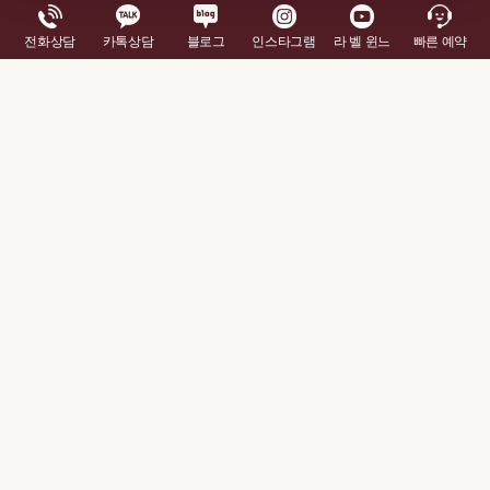
전화상담
카톡상담
블로그
인스타그램
라 벨 윈느
빠른 예약
이 후기와 관련된 안내
진료 정보
가슴확대 진료 안내
가슴성형 종합 가이드
김의건 원장 소개
관련 후기 보기
가슴확대 전후사진 더보기
가슴성형 수술후기