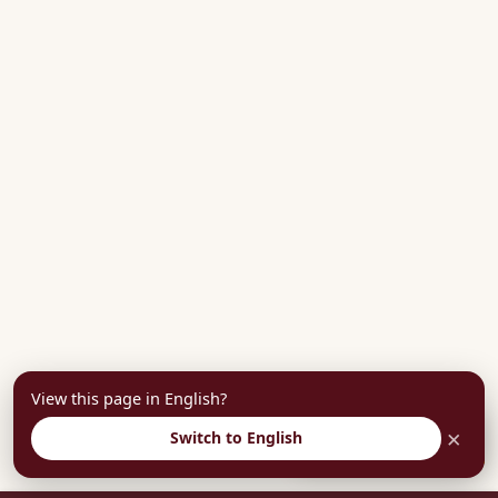
View this page in English?
×
Switch to English
부담없이 상담예약