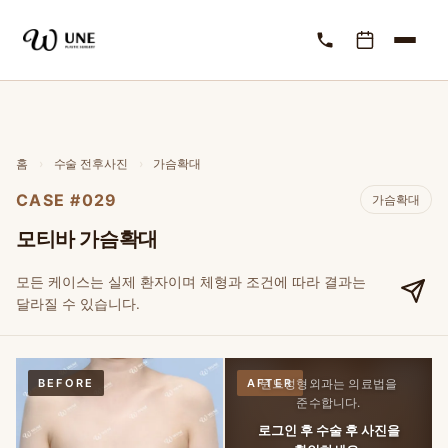
홈
›
수술 전후사진
›
가슴확대
CASE #029
가슴확대
모티바 가슴확대
모든 케이스는 실제 환자이며 체형과 조건에 따라 결과는
달라질 수 있습니다.
BEFORE
AFTER
윈느성형외과는 의료법을
준수합니다.
로그인 후 수술 후 사진을