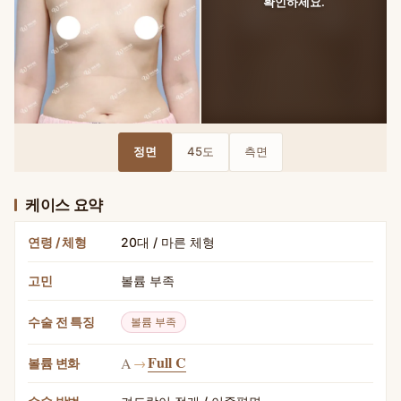
확인하세요.
BEFORE — 모티바 가슴확대 · 정면 수술 전
AFTER — 모티바 가슴확대 · 정면
정면
45도
측면
케이스 요약
연령 / 체형
20대 / 마른 체형
고민
볼륨 부족
수술 전 특징
볼륨 부족
Full C
A
→
볼륨 변화