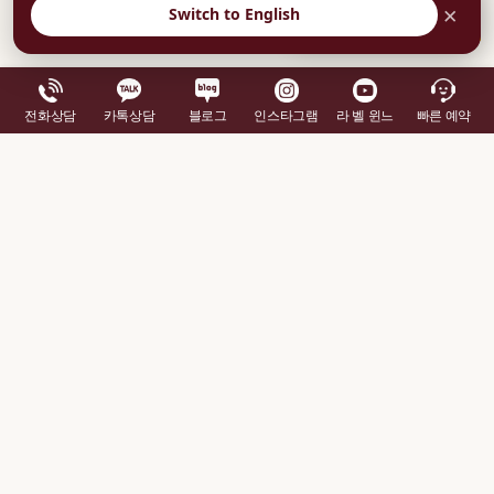
×
Switch to English
부담없이 상담예약
전화상담
카톡상담
블로그
인스타그램
라 벨 윈느
빠른 예약
이 후기와 관련된 안내
진료 정보
가슴확대 진료 안내
가슴성형 종합 가이드
김의건 원장 소개
관련 후기 보기