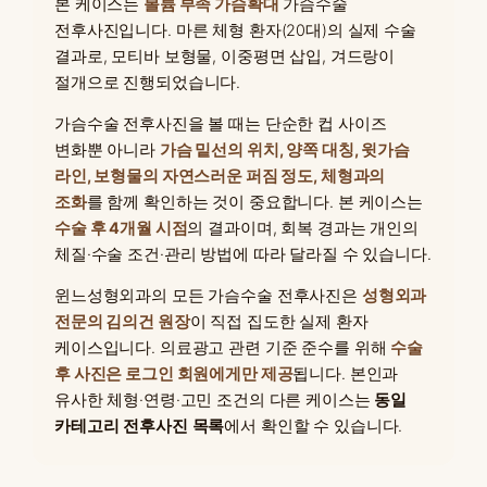
본 케이스는
볼륨 부족 가슴확대
가슴수술
전후사진입니다. 마른 체형 환자(20대)의 실제 수술
결과로, 모티바 보형물, 이중평면 삽입, 겨드랑이
절개으로 진행되었습니다.
가슴수술 전후사진을 볼 때는 단순한 컵 사이즈
변화뿐 아니라
가슴 밑선의 위치, 양쪽 대칭, 윗가슴
라인, 보형물의 자연스러운 퍼짐 정도, 체형과의
조화
를 함께 확인하는 것이 중요합니다. 본 케이스는
수술 후 4개월 시점
의 결과이며, 회복 경과는 개인의
체질·수술 조건·관리 방법에 따라 달라질 수 있습니다.
윈느성형외과의 모든 가슴수술 전후사진은
성형외과
전문의 김의건 원장
이 직접 집도한 실제 환자
케이스입니다. 의료광고 관련 기준 준수를 위해
수술
후 사진은 로그인 회원에게만 제공
됩니다. 본인과
유사한 체형·연령·고민 조건의 다른 케이스는
동일
카테고리 전후사진 목록
에서 확인할 수 있습니다.