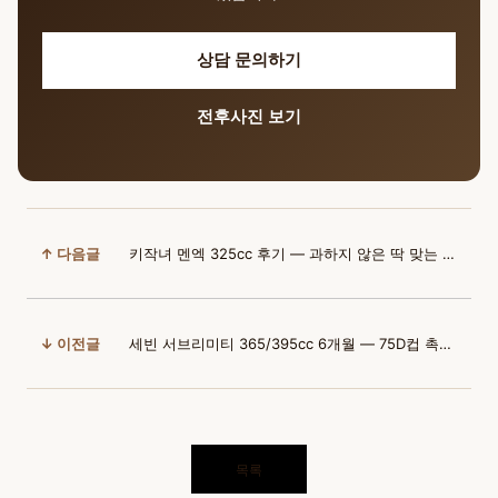
상담 문의하기
전후사진 보기
↑ 다음글
키작녀 멘엑 325cc 후기 — 과하지 않은 딱 맞는 볼륨감
↓ 이전글
세빈 서브리미티 365/395cc 6개월 — 75D컵 촉감까지 진짜 같은
목록