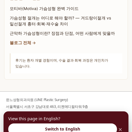
모티바(Motiva) 가슴성형 완벽 가이드
가슴성형 절개는 어디로 해야 할까? — 겨드랑이절개 vs
밑선절개 흉터·회복·재수술 차이
근막하 가슴성형이란? 장점과 단점, 어떤 사람에게 맞을까
블로그 전체 →
후기는 환자 개별 경험이며, 수술 결과·회복 과정은 개인차가
있습니다.
윈느성형외과의원 (UNE Plastic Surgery)
서울특별시 서초구 강남대로 463, 리젠메디컬타워 9층
사업자등록번호 176-44-00752
View this page in English?
대표전화
02-599-1888
· 대표자 김의건
평일 10:00-19:00 / 토요일 10:00-16:00 / 일·공휴일 휴진
×
Switch to English
부담없이 상담예약