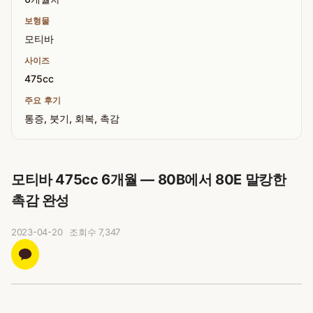
보형물
모티바
사이즈
475cc
주요 후기
통증, 붓기, 회복, 촉감
모티바 475cc 6개월 — 80B에서 80E 말캉한
촉감 완성
2023-04-20
조회수
7,347