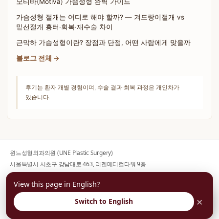
모티바(Motiva) 가슴성형 완벽 가이드
가슴성형 절개는 어디로 해야 할까? — 겨드랑이절개 vs
밑선절개 흉터·회복·재수술 차이
근막하 가슴성형이란? 장점과 단점, 어떤 사람에게 맞을까
블로그 전체 →
후기는 환자 개별 경험이며, 수술 결과·회복 과정은 개인차가
있습니다.
윈느성형외과의원 (UNE Plastic Surgery)
서울특별시 서초구 강남대로 463, 리젠메디컬타워 9층
사업자등록번호 176-44-00752
View this page in English?
대표전화
02-599-1888
· 대표자 김의건
평일 10:00-19:00 / 토요일 10:00-16:00 / 일·공휴일 휴진
×
Switch to English
부담없이 상담예약
개인정보취급방침
이용약관
© 2022-2026 UNE Plastic Surgery