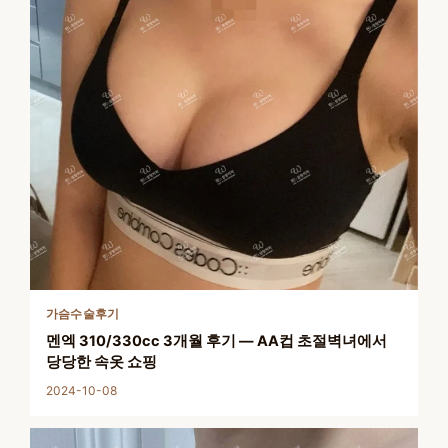
가슴수술후기
멘엑 310/330cc 3개월 후기 — AA컵 초절벽녀에서
당당한 속옷 쇼핑
2024-10-08