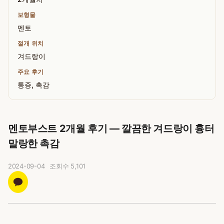
보형물
멘토
절개 위치
겨드랑이
주요 후기
통증, 촉감
멘토부스트 2개월 후기 — 깔끔한 겨드랑이 흉터
말랑한 촉감
2024-09-04
조회수
5,101