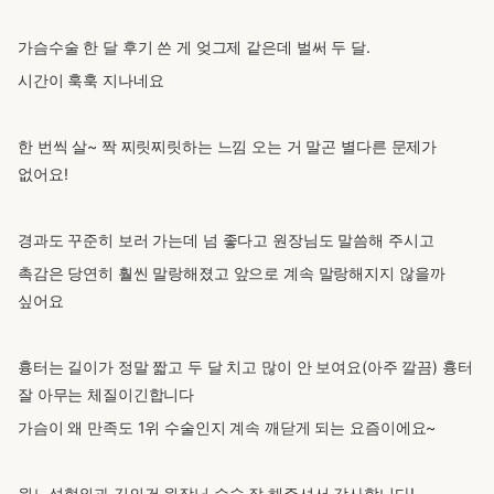
가슴수술 한 달 후기 쓴 게 엊그제 같은데 벌써 두 달.
시간이 훅훅 지나네요
한 번씩 살~ 짝 찌릿찌릿하는 느낌 오는 거 말곤 별다른 문제가
없어요!
경과도 꾸준히 보러 가는데 넘 좋다고 원장님도 말씀해 주시고
촉감은 당연히 훨씬 말랑해졌고 앞으로 계속 말랑해지지 않을까
싶어요
흉터는 길이가 정말 짧고 두 달 치고 많이 안 보여요(아주 깔끔) 흉터
잘 아무는 체질이긴합니다
가슴이 왜 만족도 1위 수술인지 계속 깨닫게 되는 요즘이에요~
윈느성형외과 김의건 원장님 수술 잘 해주셔서 감사합니다!