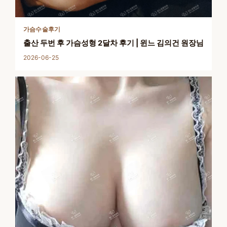
가슴수술후기
출산 두번 후 가슴성형 2달차 후기 | 윈느 김의건 원장님
2026-06-25