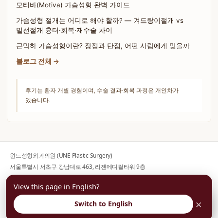
모티바(Motiva) 가슴성형 완벽 가이드
가슴성형 절개는 어디로 해야 할까? — 겨드랑이절개 vs
밑선절개 흉터·회복·재수술 차이
근막하 가슴성형이란? 장점과 단점, 어떤 사람에게 맞을까
블로그 전체 →
후기는 환자 개별 경험이며, 수술 결과·회복 과정은 개인차가
있습니다.
윈느성형외과의원 (UNE Plastic Surgery)
서울특별시 서초구 강남대로 463, 리젠메디컬타워 9층
사업자등록번호 176-44-00752
View this page in English?
대표전화
02-599-1888
· 대표자 김의건
평일 10:00-19:00 / 토요일 10:00-16:00 / 일·공휴일 휴진
×
Switch to English
부담없이 상담예약