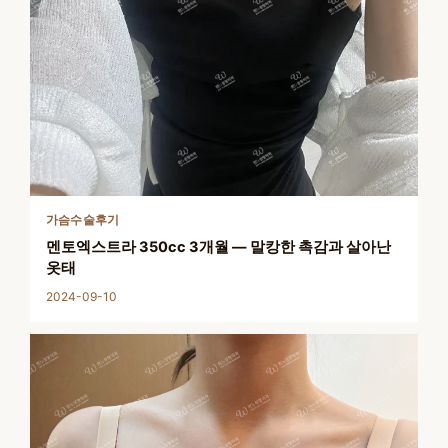
가슴수술후기
멘토엑스트라 350cc 3개월 — 말캉한 촉감과 살아난
옷태
2024-09-10