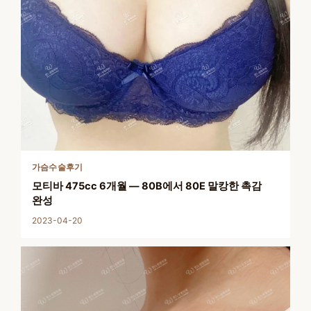
가슴수술후기
모티바 475cc 6개월 — 80B에서 80E 말캉한 촉감
완성
2023-04-20