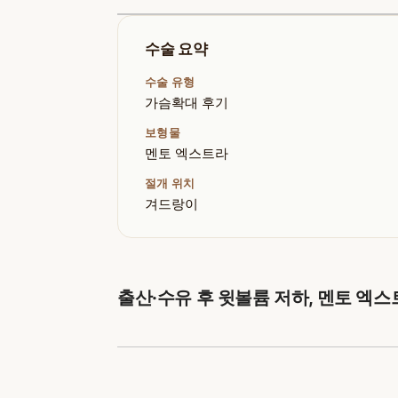
수술 요약
수술 유형
가슴확대 후기
보형물
멘토 엑스트라
절개 위치
겨드랑이
출산·수유 후 윗볼륨 저하, 멘토 엑스트