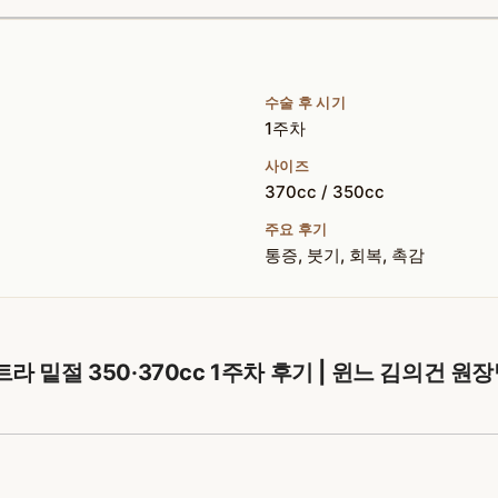
수술 후 시기
1주차
사이즈
370cc / 350cc
주요 후기
통증, 붓기, 회복, 촉감
라 밑절 350·370cc 1주차 후기 | 윈느 김의건 원