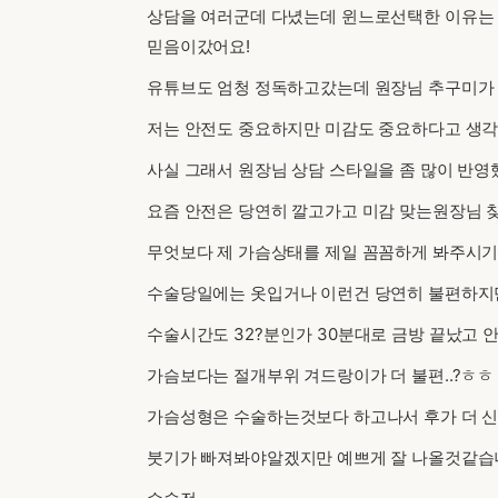
상담을 여러군데 다녔는데 윈느로선택한 이유는
믿음이갔어요!
유튜브도 엄청 정독하고갔는데 원장님 추구미가
저는 안전도 중요하지만 미감도 중요하다고 생
사실 그래서 원장님 상담 스타일을 좀 많이 반
요즘 안전은 당연히 깔고가고 미감 맞는원장님 
무엇보다 제 가슴상태를 제일 꼼꼼하게 봐주시기
수술당일에는 옷입거나 이런건 당연히 불편하지
수술시간도 32?분인가 30분대로 금방 끝났고 
가슴보다는 절개부위 겨드랑이가 더 불편..?ㅎㅎ
가슴성형은 수술하는것보다 하고나서 후가 더
붓기가 빠져봐야알겠지만 예쁘게 잘 나올것같습