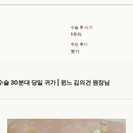
수술 후 시기
1주차
주요 후기
붓기
술 30분대 당일 귀가 | 윈느 김의건 원장님