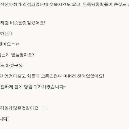
 전신마취가 걱정되었는데 수술시간도 짧고, 무통당첨확률이 큰것도
 저랑 비슷한것같았어요!
각하는데
영했어요ㅎㅎ
찾는게 힘들잖아요?
도 하셨구요.
만 엄청아프고 힘들다 고통스럽다 이런건 전혀없었어요!
안전하게 집에 당일 귀가하였습니다~
 신경쓸게많은것같아요ㅋㅋ
니다!